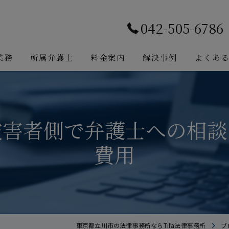
042-505-6786
業務
所属弁護士
料金案内
解決事例
よくあ
被害者側で弁護士への相談
費用
東京都立川市の法律事務所ならTifa法律事務所
ブ