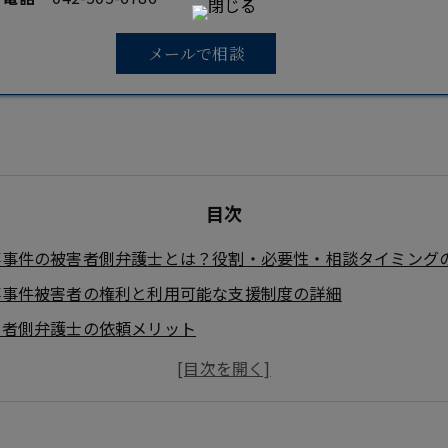
メールで相談
目次
事事件の被害者側弁護士とは？役割・必要性・相談タイミング
事事件被害者の権利と利用可能な支援制度の詳細
害者側弁護士の依頼メリット
害者側弁護士費用の完全ガイド：相場・内訳・地域差・支払い
れた被害者側弁護士の選び方とチェックリスト
ース別対応：傷害・窃盗・暴行など被害時の弁護士の役割