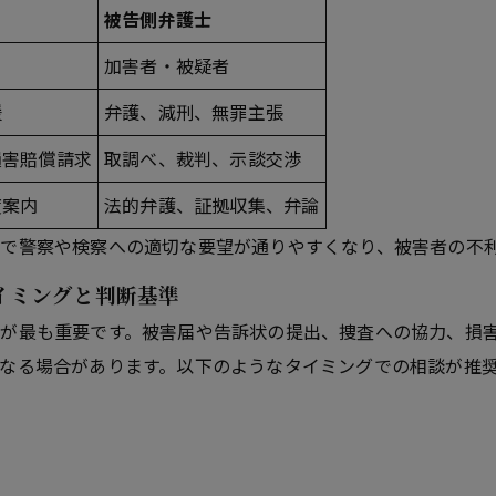
被告側弁護士
加害者・被疑者
援
弁護、減刑、無罪主張
損害賠償請求
取調べ、裁判、示談交渉
度案内
法的弁護、証拠収集、弁論
で警察や検察への適切な要望が通りやすくなり、被害者の不
イミングと判断基準
が最も重要です。被害届や告訴状の提出、捜査への協力、損
なる場合があります。以下のようなタイミングでの相談が推