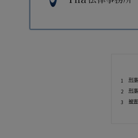
刑
刑
被
被
優
ケ