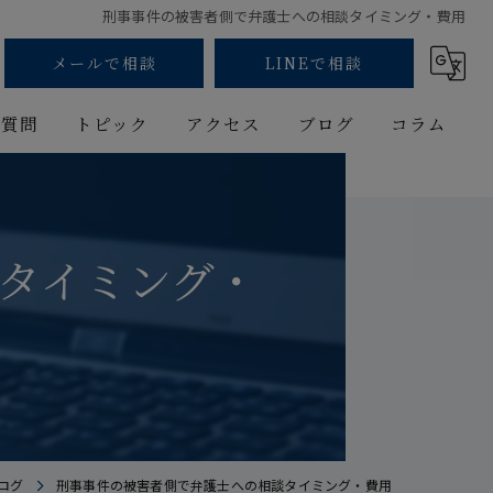
刑事事件の被害者側で弁護士への相談タイミング・費用
メールで相談
LINEで相談
る質問
トピック
アクセス
ブログ
コラム
刑事事件
漫画特集
少年事件
タイミング・
性犯罪
薬物
弁護士
ログ
刑事事件の被害者側で弁護士への相談タイミング・費用