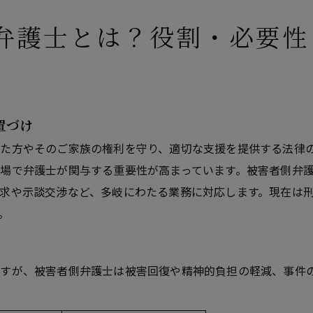
談から解決までの流れと準備事項・よくある疑問解決
弁護士とは？役割・必要性
害者支援の最新動向と今後の権利拡大・相談窓口の現状
事事件の被害者になった時の心理的影響
ウセリングの重要性
務所概要
置づけ
た方やそのご家族の権利を守り、適切な支援を提供する法律
場で弁護士が関与する重要性が高まっています。被害者側弁
求や示談交渉など、多岐にわたる業務に対応します。現在は
。
すが、被害者側弁護士は被害回復や精神的負担の軽減、事件