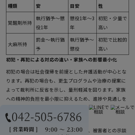
種類
安
目安
性
執行猶予～懲
懲役1年～3
初犯・少量で
覚醒剤所持
役1年
年
高い
罰金～執行猶
執行猶予～
初犯で比較的
大麻所持
予
懲役
高い
初犯・再犯による対応の違い・家族への影響最小化
初犯の場合は社会復帰を前提とした弁護活動が中心とな
ります。再犯の場合も、更生プログラムや治療の提案に
よって裁判所に反省を示し、量刑軽減を図ります。家族
への精神的負担を最小限に抑えるため、進捗や見通しを
丁寧に共有します。
傷害事件・暴力事件の弁護活動
傷害事件や暴力行為に関する事件では、被害者との示談