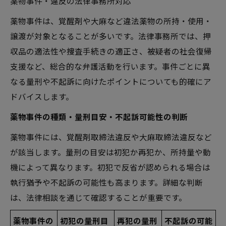
薬物事件・違反の法律事務所対応
薬物事件は、覚醒剤や大麻など違法薬物の所持・使用・
譲渡が対象となることが多いです。法律事務所では、押
収品の適法性や捜査手続きの適正さ、被疑者の社会復帰
支援など、総合的な弁護活動を行います。事件ごとに異
なる量刑や不起訴に向けたポイントについても的確にア
ドバイスします。
薬物事件の種類・量刑目安・不起訴可能性の判断
薬物事件には、覚醒剤取締法違反や大麻取締法違反など
が該当します。量刑の目安は初犯か再犯か、所持量や動
機によって異なります。初犯で反省が認められる場合は
執行猶予や不起訴の可能性も高まります。詳細な判断
は、法律相談を通じて確認することが重要です。
薬物事件の
初犯の量刑目
再犯の量刑
不起訴の可能