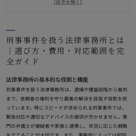
刑事事件と法律事務所の対応タイムライン
事件種別別・法律事務所の専門対応と成功事例
刑事事件 法律事務所の相談から依頼までの実務
フロー
刑事事件を扱う法律事務所とは
事務所概要
｜選び方・費用・対応範囲を完
全ガイド
法律事務所の基本的な役割と機能
刑事事件を扱う法律事務所は、逮捕や捜査段階から裁判
まで、依頼者の権利を守り最善の解決を目指す役割を担
っています。特にスピードが求められる刑事事件では、
緊急対応や適切なアドバイスの提供が欠かせません。専
門の弁護士が被疑者や家族と連携し、状況に応じた戦略
を立てることが大切です。また、事務所によっては初回