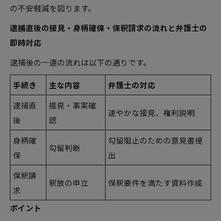
の不安軽減を図ります。
逮捕直後の接見・身柄確保・保釈請求の流れと弁護士の
即時対応
逮捕後の一連の流れは以下の通りです。
手続き
主な内容
弁護士の対応
逮捕直
接見・事実確
速やかな接見、権利説明
後
認
身柄確
勾留阻止のための意見書提
勾留判断
保
出
保釈請
釈放の申立
保釈要件を満たす資料作成
求
ポイント