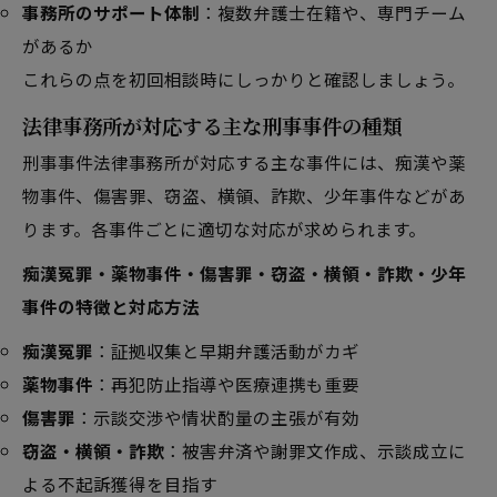
事務所のサポート体制
：複数弁護士在籍や、専門チーム
があるか
これらの点を初回相談時にしっかりと確認しましょう。
法律事務所が対応する主な刑事事件の種類
刑事事件法律事務所が対応する主な事件には、痴漢や薬
物事件、傷害罪、窃盗、横領、詐欺、少年事件などがあ
ります。各事件ごとに適切な対応が求められます。
痴漢冤罪・薬物事件・傷害罪・窃盗・横領・詐欺・少年
事件の特徴と対応方法
痴漢冤罪
：証拠収集と早期弁護活動がカギ
薬物事件
：再犯防止指導や医療連携も重要
傷害罪
：示談交渉や情状酌量の主張が有効
窃盗・横領・詐欺
：被害弁済や謝罪文作成、示談成立に
よる不起訴獲得を目指す