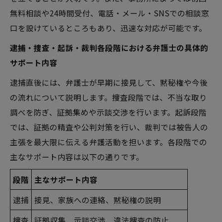
無料相談や24時間受付、電話・メール・SNSでの相談窓
口を設けているところもあり、迅速な対応が可能です。
逮捕・捜査・起訴・裁判各段階における弁護士の具体的
サポート内容
逮捕直後には、弁護士が早期に接見して、黙秘権や今後
の流れについて説明します。捜査段階では、不当な取り
調べを防ぎ、証拠集めや示談交渉を行います。起訴段階
では、証拠の精査や公判対策を行い、裁判では被告人の
主張を最大限に伝える弁護活動を担います。各段階での
主なサポート内容は以下の通りです。
段階
主なサポート内容
逮捕
接見、家族への連絡、黙秘権の説明
捜査
証拠収集、示談交渉、違法捜査の防止