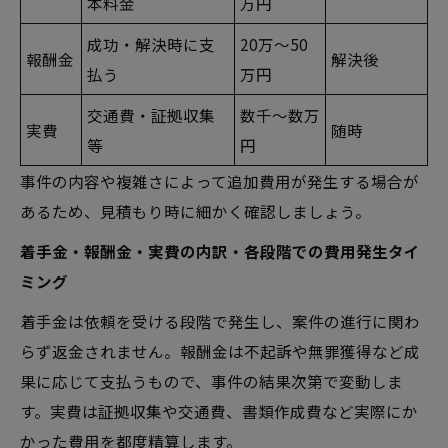
本料金
万円
成功・解決時に支
20万～50
報酬金
解決後
払う
万円
交通費・証拠収集
数千～数万
実費
随時
等
円
事件の内容や複雑さによって追加費用が発生する場合が
あるため、見積もり時に細かく確認しましょう。
着手金・報酬金・実費の内訳・各段階での費用発生タイ
ミング
着手金は依頼を受ける段階で発生し、案件の進行に関わ
らず返金されません。報酬金は不起訴や無罪獲得など成
果に応じて支払うもので、事件の結果次第で変動しま
す。実費は証拠収集や交通費、書類作成費など実際にか
かった費用を都度精算します。