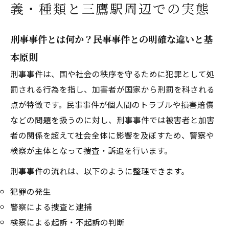
義・種類と三鷹駅周辺での実態
SNS・メディア情報の信憑性
予防策と被害者支援
刑事事件とは何か？民事事件との明確な違いと基
三鷹市の刑事事件について
本原則
三鷹市で刑事事件が選ばれる（求められる）理
由について
刑事事件は、国や社会の秩序を守るために犯罪として処
罰される行為を指し、加害者が国家から刑罰を科される
三鷹市について
点が特徴です。民事事件が個人間のトラブルや損害賠償
これまでのおさらいとまとめ
などの問題を扱うのに対し、刑事事件では被害者と加害
事務所概要
者の関係を超えて社会全体に影響を及ぼすため、警察や
関連エリア
検察が主体となって捜査・訴追を行います。
対応地域
刑事事件の流れは、以下のように整理できます。
犯罪の発生
警察による捜査と逮捕
検察による起訴・不起訴の判断