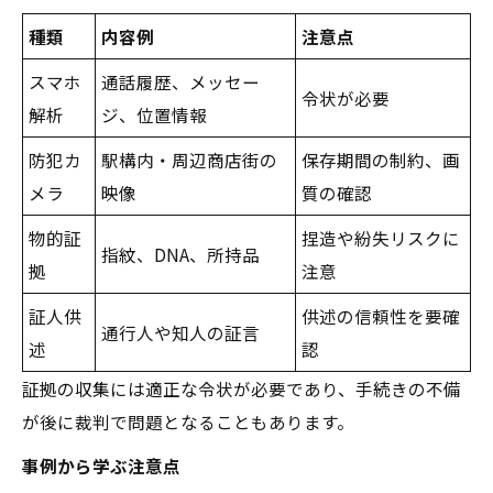
種類
内容例
注意点
スマホ
通話履歴、メッセー
令状が必要
解析
ジ、位置情報
防犯カ
駅構内・周辺商店街の
保存期間の制約、画
メラ
映像
質の確認
物的証
捏造や紛失リスクに
指紋、DNA、所持品
拠
注意
証人供
供述の信頼性を要確
通行人や知人の証言
述
認
証拠の収集には適正な令状が必要であり、手続きの不備
が後に裁判で問題となることもあります。
事例から学ぶ注意点