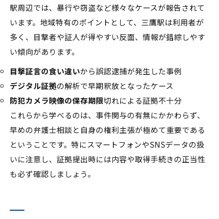
駅周辺では、暴行や窃盗など様々なケースが報告されて
います。地域特有のポイントとして、三鷹駅は利用者が
多く、目撃者や証人が得やすい反面、情報が錯綜しやす
い傾向があります。
目撃証言の食い違い
から誤認逮捕が発生した事例
デジタル証拠
の解析で早期釈放となったケース
防犯カメラ映像の保存期限
切れによる証拠不十分
これらから学べるのは、事件関与の有無にかかわらず、
早めの弁護士相談と自身の権利主張が極めて重要である
ということです。特にスマートフォンやSNSデータの扱
いに注意し、証拠提出時には内容や取得手続きの正当性
も必ず確認しましょう。