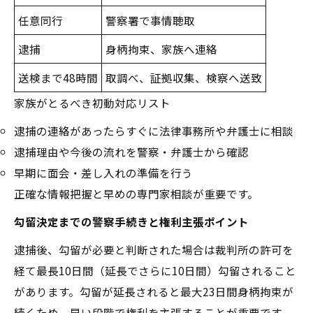
任意同行
警察署で事情聴取
逮捕
身柄拘束、家族へ連絡
送検まで48時間
取調べ、証拠収集、検察へ送致
家族がとるべき初動対応リスト
逮捕の連絡があったらすぐに法律事務所や弁護士に相談
逮捕理由や今後の流れを警察・弁護士から確認
早期に面会・差し入れの準備を行う
正確な情報把握と早めの専門家相談が重要です。
勾留決定までの警察手続きと権利主張ポイント
逮捕後、勾留が必要と判断された場合は裁判所の許可を
経て最長10日間（延長でさらに10日間）勾留されること
があります。勾留が延長されると最大23日間身柄拘束が
続くため、早い段階で権利を主張することが重要です。