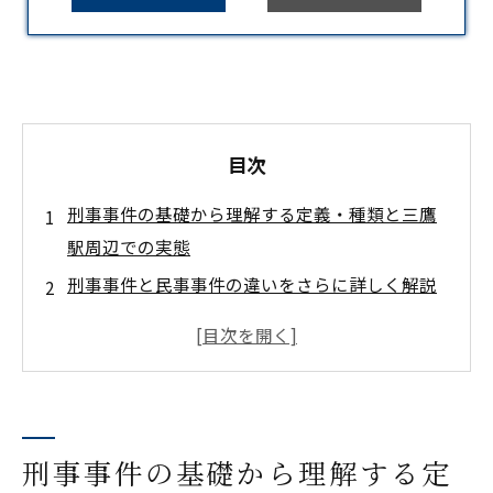
目次
刑事事件の基礎から理解する定義・種類と三鷹
駅周辺での実態
刑事事件と民事事件の違いをさらに詳しく解説
事件発生から逮捕までの緊急フロー
逮捕されたら即実行！初動対応のステップ
捜査の実務：取調べ・証拠収集の内幕
刑事裁判のプロセス：公判・判決から執行猶予
刑事事件の基礎から理解する定
獲得まで