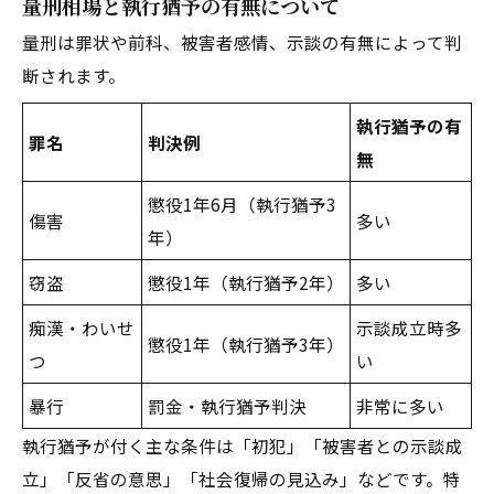
量刑相場と執行猶予の有無について
量刑は罪状や前科、被害者感情、示談の有無によって判
断されます。
執行猶予の有
罪名
判決例
無
懲役1年6月（執行猶予3
傷害
多い
年）
窃盗
懲役1年（執行猶予2年）
多い
痴漢・わいせ
示談成立時多
懲役1年（執行猶予3年）
つ
い
暴行
罰金・執行猶予判決
非常に多い
執行猶予が付く主な条件は「初犯」「被害者との示談成
立」「反省の意思」「社会復帰の見込み」などです。特