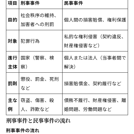
項目
刑事事件
民事事件
社会秩序の維持、
目的
個人間の損害賠償、権利保護
加害者への刑罰
私的な権利侵害（契約違反、
対象
犯罪行為
財産権侵害など）
進行
国家（警察、検
個人または法人（当事者間で
主体
察）
解決）
懲役、罰金、死刑
罰則
損害賠償金、契約履行など
など
主な
窃盗、傷害、殺
債務不履行、財産権侵害、離
例
人、詐欺など
婚問題、労働問題など
刑事事件と民事事件の流れ
刑事事件の流れ