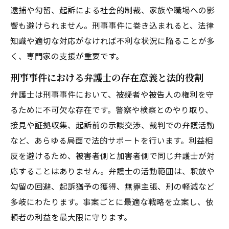
刑事事件で家族ができるサポートと対応方法｜
逮捕や勾留、起訴による社会的制裁、家族や職場への影
逮捕直後から判決までの具体的アクション
響も避けられません。刑事事件に巻き込まれると、法律
知識や適切な対応がなければ不利な状況に陥ることが多
事務所概要
く、専門家の支援が重要です。
刑事事件における弁護士の存在意義と法的役割
弁護士は刑事事件において、被疑者や被告人の権利を守
るために不可欠な存在です。警察や検察とのやり取り、
接見や証拠収集、起訴前の示談交渉、裁判での弁護活動
など、あらゆる局面で法的サポートを行います。利益相
反を避けるため、被害者側と加害者側で同じ弁護士が対
応することはありません。弁護士の活動範囲は、釈放や
勾留の回避、起訴猶予の獲得、無罪主張、刑の軽減など
多岐にわたります。事案ごとに最適な戦略を立案し、依
頼者の利益を最大限に守ります。