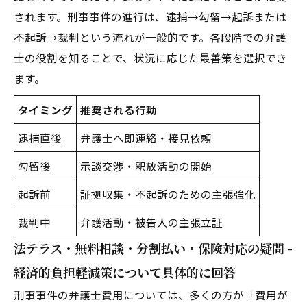
されます。刑事事件の進行は、逮捕→勾留→起訴または
不起訴→裁判という流れが一般的です。各段階での弁護
士の役割を知ることで、状況に応じた最善策を選択でき
ます。
タイミング
推奨される行動
逮捕直後
弁護士へ即連絡・接見依頼
勾留後
示談交渉・釈放活動の開始
起訴前
証拠収集・不起訴のための主張強化
裁判中
弁護活動・被告人の主張立証
法テラス・無料相談・分割払い・保険対応の疑問 -
経済的負担軽減策について具体的に回答
刑事事件の弁護士費用については、多くの方が「費用が