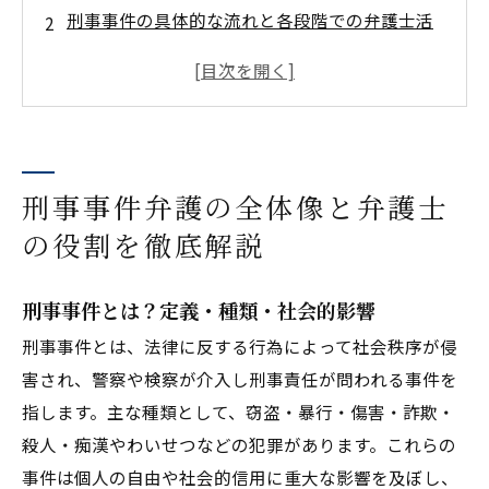
刑事事件の具体的な流れと各段階での弁護士活
動
刑事事件弁護士の費用体系・支払い方法・経済
的負担軽減策
刑事事件に強い弁護士・法律事務所の選び方と
見極めポイント
刑事事件弁護の全体像と弁護士
刑事事件弁護の実際の解決事例と依頼者の体験
の役割を徹底解説
談
刑事事件に関するよくある質問と悩み・Q&Aで
刑事事件とは？定義・種類・社会的影響
徹底解決
刑事事件とは、法律に反する行為によって社会秩序が侵
刑事事件の法改正・最新判例・社会動向と今後
害され、警察や検察が介入し刑事責任が問われる事件を
の展望
指します。主な種類として、窃盗・暴行・傷害・詐欺・
刑事事件弁護を検討する方への総合まとめと安
殺人・痴漢やわいせつなどの犯罪があります。これらの
心のためのチェックリスト
事件は個人の自由や社会的信用に重大な影響を及ぼし、