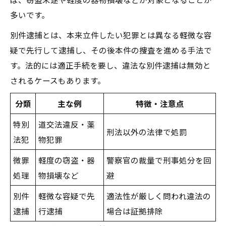
多いです。
別件逮捕とは、本来立件したい犯罪とは異なる軽微な容
疑で先行して逮捕し、その後本件の捜査を進める手法で
す。法的には適正手続を要し、違法な別件逮捕は無効と
されるケースもあります。
分類
主な例
特徴・注意点
特別
道交法違反・薬
刑法以外の法律で処罰
法犯
物犯罪
微罪
軽度の窃盗・器
警察官の裁量で刑事処分を回
処理
物損壊など
避
別件
軽微な容疑で先
適法性が厳しく問われ違法の
逮捕
行逮捕
場合は証拠排除