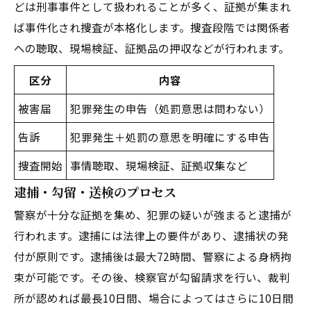
どは刑事事件として扱われることが多く、証拠が集まれ
ば事件化され捜査が本格化します。捜査段階では関係者
への聴取、現場検証、証拠品の押収などが行われます。
区分
内容
被害届
犯罪発生の申告（処罰意思は問わない）
告訴
犯罪発生＋処罰の意思を明確にする申告
捜査開始
事情聴取、現場検証、証拠収集など
逮捕・勾留・送検のプロセス
警察が十分な証拠を集め、犯罪の疑いが強まると逮捕が
行われます。逮捕には法律上の要件があり、逮捕状の発
付が原則です。逮捕後は最大72時間、警察による身柄拘
束が可能です。その後、検察官が勾留請求を行い、裁判
所が認めれば最長10日間、場合によってはさらに10日間