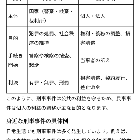
国家（警察・検察・
主体
個人・法人
裁判所）
犯罪の処罰、社会秩
権利・義務の調整、損
目的
序の維持
害賠償
手続き
警察や検察の捜査、
当事者の訴え
開始
起訴
損害賠償、契約履行、
判決
有罪・無罪、刑罰
差止命令
このように、刑事事件は公共の利益を守るため、民事事
件は個人の利益の調整が主な目的となります。
身近な刑事事件の具体例
日常生活でも刑事事件は多く発生しています。例えば、