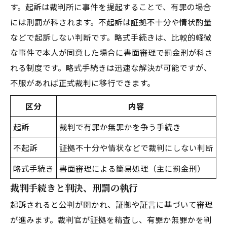
す。起訴は裁判所に事件を提起することで、有罪の場合
には刑罰が科されます。不起訴は証拠不十分や情状酌量
などで起訴しない判断です。略式手続きは、比較的軽微
な事件で本人が同意した場合に書面審理で罰金刑が科さ
れる制度です。略式手続きは迅速な解決が可能ですが、
不服があれば正式裁判に移行できます。
区分
内容
起訴
裁判で有罪か無罪かを争う手続き
不起訴
証拠不十分や情状などで裁判にしない判断
略式手続き
書面審理による簡易処理（主に罰金刑）
裁判手続きと判決、刑罰の執行
起訴されると公判が開かれ、証拠や証言に基づいて審理
が進みます。裁判官が証拠を精査し、有罪か無罪かを判