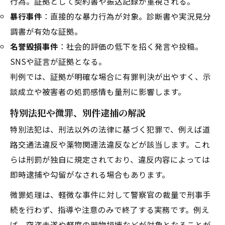
行為。証拠として契約書や振込記録が重視される。
暴行事件
：直接的な暴力行為が対象。診断書や実況見分
調書が有効な証拠。
名誉毀損事件
：社会的評価の低下を招く発言や投稿。
SNSや証言が証拠となる。
判例では、証拠が明確な場合に有罪判決が出やすく、示
談成立や被害者の処罰感情も量刑に影響します。
特別法犯や微罪、別件逮捕の解説
特別法犯は、刑法以外の法律に基づく犯罪で、例えば道
路交通法違反や薬物関連法違反などが該当します。これ
らは刑罰が独自に規定されており、違反内容によっては
即時逮捕や勾留がなされる場合もあります。
微罪処理は、軽微な事件に対して警察官の裁量で刑事手
続を行わず、指導や注意のみで終了する実務です。例え
ば、窃盗未遂や軽度の器物損壊などが対象となることが