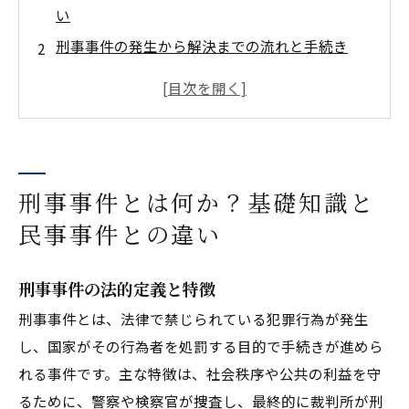
い
刑事事件の発生から解決までの流れと手続き
刑事事件に関わる関係者とその役割
刑事事件の具体的な種類と判例の紹介
刑事事件における弁護士の選び方と費用体系
刑事事件と民事事件の関係性・示談と損害賠償
刑事事件とは何か？基礎知識と
刑事事件に関する法令の動向などについて
民事事件との違い
刑事事件に関するよくある質問
これまでのおさらいとまとめ
刑事事件の法的定義と特徴
事務所概要
刑事事件とは、法律で禁じられている犯罪行為が発生
し、国家がその行為者を処罰する目的で手続きが進めら
れる事件です。主な特徴は、社会秩序や公共の利益を守
るために、警察や検察官が捜査し、最終的に裁判所が刑