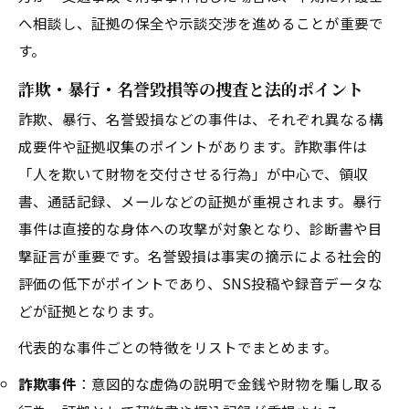
へ相談し、証拠の保全や示談交渉を進めることが重要で
す。
詐欺・暴行・名誉毀損等の捜査と法的ポイント
詐欺、暴行、名誉毀損などの事件は、それぞれ異なる構
成要件や証拠収集のポイントがあります。詐欺事件は
「人を欺いて財物を交付させる行為」が中心で、領収
書、通話記録、メールなどの証拠が重視されます。暴行
事件は直接的な身体への攻撃が対象となり、診断書や目
撃証言が重要です。名誉毀損は事実の摘示による社会的
評価の低下がポイントであり、SNS投稿や録音データな
どが証拠となります。
代表的な事件ごとの特徴をリストでまとめます。
詐欺事件
：意図的な虚偽の説明で金銭や財物を騙し取る