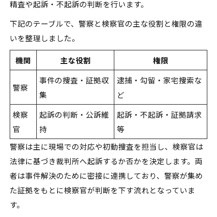
精査や起訴・不起訴の判断を行います。
下記のテーブルで、警察と検察官の主な役割と権限の違
いを整理しました。
機関
主な役割
権限
事件の捜査・証拠収
逮捕・勾留・家宅捜索な
警察
集
ど
検察
起訴の判断・公訴維
起訴・不起訴・証拠請求
官
持
等
警察は主に現場での対応や初動捜査を担当し、検察官は
法律に基づき裁判所へ起訴するか否かを決定します。両
者は事件解決のために密接に連携しており、警察が集め
た証拠をもとに検察官が判断を下す流れとなっていま
す。