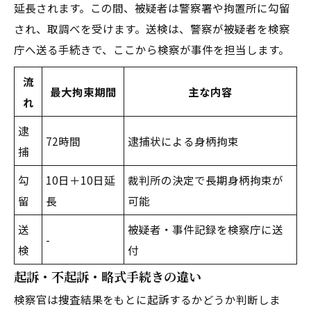
延長されます。この間、被疑者は警察署や拘置所に勾留
され、取調べを受けます。送検は、警察が被疑者を検察
庁へ送る手続きで、ここから検察が事件を担当します。
流
最大拘束期間
主な内容
れ
逮
72時間
逮捕状による身柄拘束
捕
勾
10日＋10日延
裁判所の決定で長期身柄拘束が
留
長
可能
送
被疑者・事件記録を検察庁に送
-
検
付
起訴・不起訴・略式手続きの違い
検察官は捜査結果をもとに起訴するかどうか判断しま