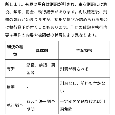
断します。有罪の場合は刑罰が科され、主な刑罰には懲
役、禁錮、罰金、執行猶予があります。判決確定後、刑
罰の執行が始まりますが、初犯や情状が認められる場合
は執行猶予が付くこともあります。刑罰の種類や執行内
容は事件の内容や被疑者の状況により異なります。
判決の種
具体例
主な特徴
類
懲役、禁錮、罰
有罪
刑罰が科される
金等
刑罰なし、前科も付かな
無罪
-
い
有罪判決＋猶予
一定期間問題なければ刑
執行猶予
期間
罰免除