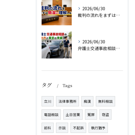
2026/06/30
裁判の流れをまずは簡潔に理解しよう！
2026/06/30
弁護士交通事故相談の始め方と事前の準備について解説
タグ
Tags
立川
法律事務所
痴漢
無料相談
電話相談
土日営業
冤罪
窃盗
前科
示談
不起訴
執行猶予