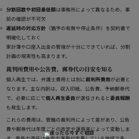
分割回数や初回最低額
は事務所によって異なるため、事
前の確認が不可欠
遅延時の対応方針
（猶予の有無や停止条件）を契約書で
明確化しておく
家計簿や口座入出金の管理が十分にできていれば、分割
計画の現実性も高まります。
裁判所費用や公告費、郵券代の目安を知る
個人再生では、弁護士費用とは別に
裁判所費用
が必要と
なります。主な内訳は、収入印紙、公告費、予納郵券代
で、必要に応じて
個人再生委員
が選任されると
委員報酬
も発生します。
これらの費用は、管轄の裁判所によって差があり、公告
費や郵券代は年度ごとの改定や運用差によって変動しま
す。委員の選任は特定の運用が定着している地域で多