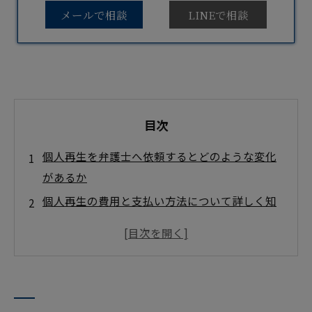
メールで相談
LINEで相談
目次
個人再生を弁護士へ依頼するとどのような変化
があるか
個人再生の費用と支払い方法について詳しく知
る
個人再生担当の弁護士と司法書士の違いを理解
｜失敗リスクを下げる
個人再生の手続きフローと必要書類で準備漏れ
を防ぐ