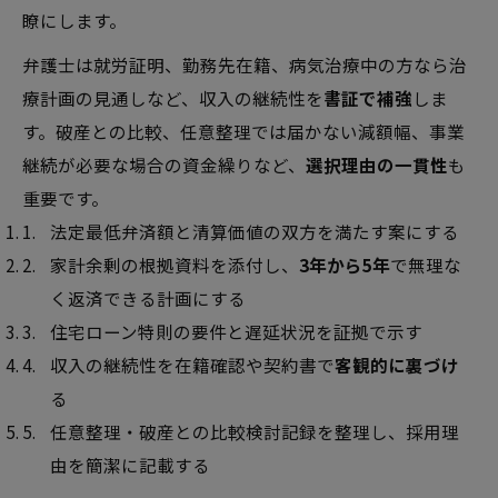
瞭にします。
弁護士は就労証明、勤務先在籍、病気治療中の方なら治
療計画の見通しなど、収入の継続性を
書証で補強
しま
す。破産との比較、任意整理では届かない減額幅、事業
継続が必要な場合の資金繰りなど、
選択理由の一貫性
も
重要です。
法定最低弁済額と清算価値の双方を満たす案にする
家計余剰の根拠資料を添付し、
3年から5年
で無理な
く返済できる計画にする
住宅ローン特則の要件と遅延状況を証拠で示す
収入の継続性を在籍確認や契約書で
客観的に裏づけ
る
任意整理・破産との比較検討記録を整理し、採用理
由を簡潔に記載する