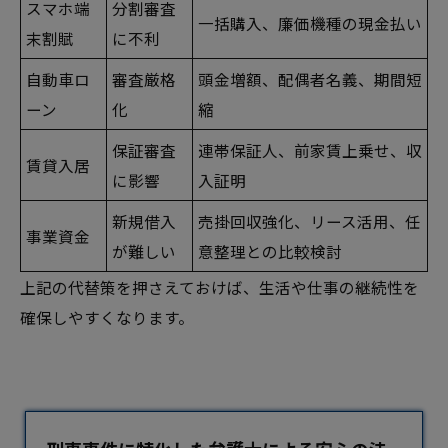
スマホ端
分割審査
一括購入、廉価機種の現金払い
末割賦
に不利
自動車ロ
審査厳格
頭金増額、配偶者名義、期間短
ーン
化
縮
保証審査
連帯保証人、前家賃上乗せ、収
賃貸入居
に影響
入証明
新規借入
売掛回収強化、リース活用、任
事業資金
が難しい
意整理との比較検討
上記の代替策を押さえておけば、生活や仕事の継続性を
確保しやすくなります。