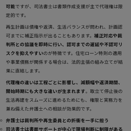
可能
ですが、司法書士は書類作成支援が主で代理権は限
定的です。
再生計画は債権や返済、生活バランスが問われ、計画認
可までに補正指示が出ることもあります。
補正対応や裁
判所との協議を即時に行い、認可までの遅延や不認可リ
スクを抑えやすい
のが特徴です。住宅ローン特則の適用
や事業債務が関係する場合は、法的主張の組み立てが結
果に直結します。
代理権の違いは工程ごとに影響し、減額幅や返済期間、
開始時期にも大きな違いが生まれます
。取立て停止後の
生活再建をスムーズに進めるためにも、権限と実務力を
兼ね備えた弁護士への相談が効果的です。
弁護士は裁判所や再生委員との折衝を一手に担う
司法書士は書面サポートが中心で現場判断に制限がある