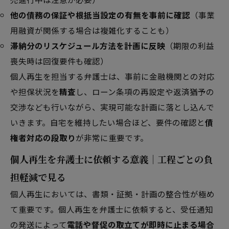
他の債務の保証や根抵当設定の有無を事前に確認
（事業
用融資が関係する場合は複雑化することも）
滞納分のリスケジュール方法を計画に反映
（期限の利益
喪失時は回復要件も確認）
個人再生を担当する弁護士は、事前に金融機関との対応
や担保状況を
精査
し、ローン条項の再設定や返済猶予の
交渉なども行いながら、実現可能な計画に落とし込んで
いきます。自宅を維持したい場合ほど、要件の確認と
債
権者対応の段取り
が非常に重要です。
個人再生を弁護士に依頼する意義｜工程ごとの負
担軽減で見る
個人再生においては、書類・証拠・計画の整合性が極め
て重要です。個人再生を弁護士に依頼すると、受任通知
の発送によって
電話や督促の取立てが即時に止まる場合