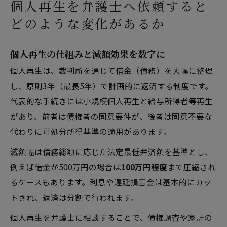
個人再生を弁護士へ依頼すると
個人再生のメリットとデメリット｜生活への影
どのような変化があるか
響で比較する
事務所概要
個人再生の仕組みと減額効果を数字に
個人再生は、裁判所を通じて借金（債務）を大幅に整理
し、原則3年（最長5年）で計画的に返済する制度です。
代表的な手続きには小規模個人再生と給与所得者等再生
があり、前者は債権者の同意要件が、後者は同意不要な
代わりに可処分所得基準の適用があります。
減額幅は債務総額に応じた法定最低弁済額を基準とし、
例えば借金が500万円の場合は
100万円程度
まで圧縮され
るケースもあります。利息や遅延損害金は基本的にカッ
トされ、返済は分割で行われます。
個人再生を弁護士に相談することで、債権調査や家計の