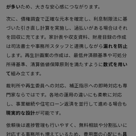
が多い
ため、大きな安心感につながります。
次に、債権調査で正確な元本を確定し、利息制限法に基
づいた引き直し計算を実施し、過払いがある場合はそれ
を回収に充てます。家計表や収支資料、財産目録の作成
は司法書士や事務所スタッフと連携しながら
漏れを防止
します。再生計画案の作成は、最低弁済額基準や可処分
所得基準、清算価値保障原則を満たすように
数式を用い
て
組み立てます。
裁判所や再生委員への対応、補正指示への即時対応も専
門家ならではです。各地の運用の違いにも柔軟に対応
し、事業継続や住宅ローン返済を並行して進める場合も
現実的な設計
が可能です。
依頼後は進捗管理も行いやすく、無料相談や分割払いに
対応する事務所も増えているため、費用面の心配にも
具