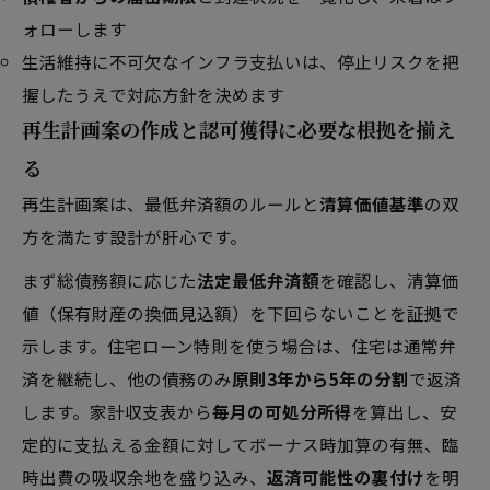
ォローします
生活維持に不可欠なインフラ支払いは、停止リスクを把
握したうえで対応方針を決めます
再生計画案の作成と認可獲得に必要な根拠を揃え
る
再生計画案は、最低弁済額のルールと
清算価値基準
の双
方を満たす設計が肝心です。
まず総債務額に応じた
法定最低弁済額
を確認し、清算価
値（保有財産の換価見込額）を下回らないことを証拠で
示します。住宅ローン特則を使う場合は、住宅は通常弁
済を継続し、他の債務のみ
原則3年から5年の分割
で返済
します。家計収支表から
毎月の可処分所得
を算出し、安
定的に支払える金額に対してボーナス時加算の有無、臨
時出費の吸収余地を盛り込み、
返済可能性の裏付け
を明