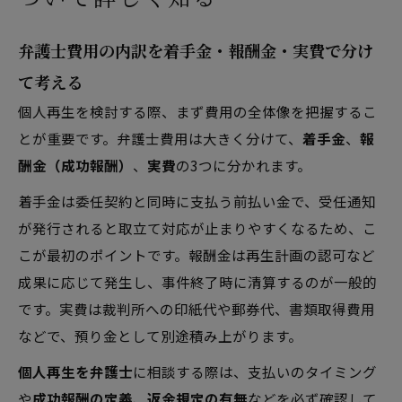
弁護士費用の内訳を着手金・報酬金・実費で分け
て考える
個人再生を検討する際、まず費用の全体像を把握するこ
とが重要です。弁護士費用は大きく分けて、
着手金
、
報
酬金（成功報酬）
、
実費
の3つに分かれます。
着手金は委任契約と同時に支払う前払い金で、受任通知
が発行されると取立て対応が止まりやすくなるため、こ
こが最初のポイントです。報酬金は再生計画の認可など
成果に応じて発生し、事件終了時に清算するのが一般的
です。実費は裁判所への印紙代や郵券代、書類取得費用
などで、預り金として別途積み上がります。
個人再生を弁護士
に相談する際は、支払いのタイミング
や
成功報酬の定義
、
返金規定の有無
などを必ず確認して