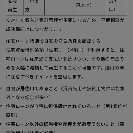
者等
ている
長5
額以上）
再生
方
年）
安定した収入と家計管理が重要になるため、早期相談が
成功率向上
につながります。
住宅ローン特則で自宅を守る条件を確認する
住宅資金特別条項（住宅ローン特則）を利用すると、住
宅ローンは従来通り支払いを続けつつ、その他の借金の
みを
大幅に減額
して再生することが可能です。適用の際
に注意すべきポイントを整理します。
自宅が居住用であること
（賃貸転用や投資用物件は対象
外となる場合が多い）
住宅ローンが自宅に担保設定されていること
（第1順位が
原則）
住宅ローン以外の抵当権や差押えが過度でないこと
（競
売進行中は注意が必要）