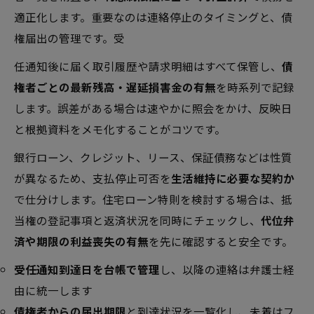
適正化します。重要なのは連絡停止のタイミングと、債
権届出の管理です。受
任通知後に届く取引履歴や請求明細はすべて保管し、
債
権者ごとの最新残高・遅延損害金の有無
を時系列で記録
します。誤差がある場合は速やかに照会をかけ、反映日
と根拠資料をメモ化することがコツです。
銀行ローン、クレジット、リース、保証債務などは性質
が異なるため、支払停止可否を
生活維持に必要な契約か
で仕分けします。住宅ローン特則を検討する場合は、抵
当権の登記事項と返済状況を同時にチェックし、
代位弁
済や期限の利益喪失の有無
を先に確認すると安全です。
受任通知到達日を台帳で管理
し、以降の連絡は弁護士経
由に統一します
債権者からの届出期限
と到達状況を一覧化し、未着はフ