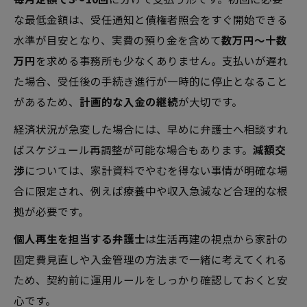
な最低金額は、受任通知と債権者照会をすぐ開始できる
水準が目安となり、実費の預り金を含めて
数万円〜十数
万円
を求める事務所も少なくありません。支払いが遅れ
た場合、受任後の手続き進行が一時的に停止となること
があるため、
計画的な入金の継続
が大切です。
経済状況が急変した場合には、早めに弁護士へ相談すれ
ばスケジュール再調整が可能な場合もあります。
減額交
渉
については、家計資料でやむを得ない事情が明確な場
合に限定され、例えば療養中や収入急減など合理的な根
拠が必要です。
個人再生を担当する弁護士
は生活再建の視点から家計の
固定費見直しや入金管理の方法まで一緒に考えてくれる
ため、契約前に運用ルールをしっかり確認しておくと安
心です。