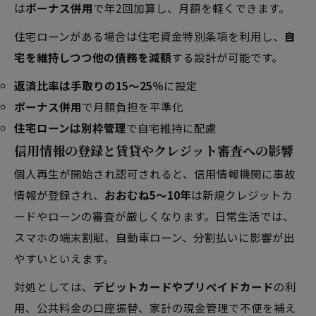
は
ボーナス併用
で年2回加算し、月額を軽くできます。
住宅ローンがある場合は住宅資金特別条項を利用し、
自
宅を維持しつつ他の債務を減額
する設計が可能です。
返済比率は手取りの15〜25％
に設定
ボーナス併用
で月額負担を平準化
住宅ローンは別枠管理
で自宅維持に配慮
信用情報の登録と賃貸やクレジット審査への影響
個人再生が開始され認可されると、信用情報機関に事故
情報が登録され、
おおむね5〜10年
は新規クレジットカ
ードやローンの審査が厳しくなります。日常生活では、
スマホの端末割賦、自動車ローン、分割払いに影響が出
やすいといえます。
対処としては、
デビットカードやプリペイドカード
の利
用、公共料金の口座振替、家計の現金管理で不便を補え