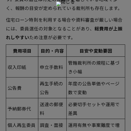
く、報酬の目安が定められている裁判所も存在します。
住宅ローン特則を利用する場合や資料審査が厳しい場合
には、委員選任の対象となることがあり、
総費用が上振
れしやすい
ため注意が必要です。
費用項目
目的・内容
目安や変動要因
管轄裁判所の規程に基づ
収入印紙
申立手数料
き小幅
再生手続の
年度の公告単価やページ
公告費
公告
数で変動
送達の郵便
必要切手セットや運用で
予納郵券代
料
差異
個人再生委員
調査・面接
運用有無や事案難度で増