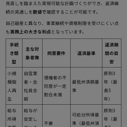
見直しを踏まえた実現可能な計画づくりができ、返済継
続の見通しを
数値で
確認することが可能です。
自己破産と異なり、事業継続や資格制限を受けにくい点
も
実務上の大きな利点
となっています。
手続
返済期
主な対
き類
同意要件
返済基準
間の目
象者像
型
安
小規
自営業
原則3
債権者の不
模個
者・会
最低弁済額基
年（最
同意が一定
人再
社員全
準
長5
割合未満
生
般
年）
給与
給与が
原則3
可処分所得基
所得
安定し
年（最
不要
準（最低弁済