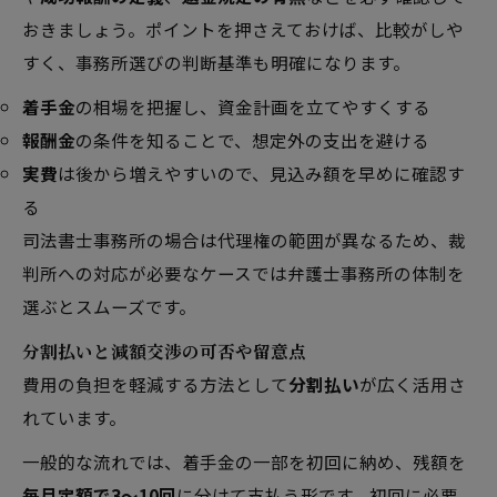
おきましょう。ポイントを押さえておけば、比較がしや
すく、事務所選びの判断基準も明確になります。
着手金
の相場を把握し、資金計画を立てやすくする
報酬金
の条件を知ることで、想定外の支出を避ける
実費
は後から増えやすいので、見込み額を早めに確認す
る
司法書士事務所の場合は代理権の範囲が異なるため、裁
判所への対応が必要なケースでは弁護士事務所の体制を
選ぶとスムーズです。
分割払いと減額交渉の可否や留意点
費用の負担を軽減する方法として
分割払い
が広く活用さ
れています。
一般的な流れでは、着手金の一部を初回に納め、残額を
毎月定額で3〜10回
に分けて支払う形です。初回に必要