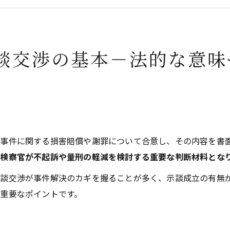
が成立しない場合や拒否された場合の対応
士による示談交渉の役割・費用・依頼の流れ
交渉の実務的な事例と成功・失敗の傾向
談交渉の基本－法的な意味
ある疑問とトラブル解決のポイント
所概要
事件に関する損害賠償や謝罪について合意し、その内容を書
検察官が不起訴や量刑の軽減を検討する重要な判断材料とな
談交渉が事件解決のカギを握ることが多く、示談成立の有無
重要なポイントです。