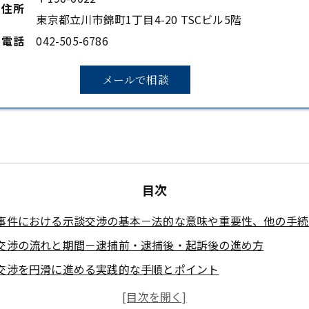
住所
東京都立川市錦町1丁目4-20 TSCビル5階
電話
042-505-6786
メールで相談
目次
事件における示談交渉の基本－法的な意味や重要性、他の手続
交渉の流れと期間－逮捕前・逮捕後・起訴後の進め方
交渉を円滑に進める実践的な手順とポイント
金の相場と交渉の考え方－罪名ごとの相場と金額決定の基準