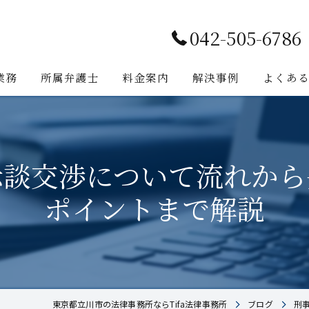
042-505-6786
業務
所属弁護士
料金案内
解決事例
よくあ
示談交渉について流れから
ポイントまで解説
東京都立川市の法律事務所ならTifa法律事務所
ブログ
刑