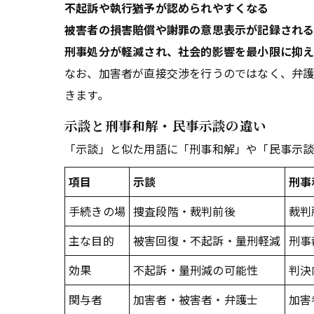
不起訴や執行猶予が認められやすくなる
被害者の損害賠償や謝罪の意思表示が記録され
刑事処分が軽減され、社会的影響を最小限に抑
なお、加害者が直接交渉を行うのではなく、弁
きます。
示談と刑事和解・民事示談の違い
「示談」と似た用語に「刑事和解」や「民事示談
項目
示談
刑事
手続きの場
捜査段階・裁判前後
裁判
主な目的
被害回復・不起訴・量刑軽減
刑事
効果
不起訴・量刑減の可能性
判決
関与者
加害者・被害者・弁護士
加害