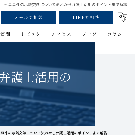
刑事事件の示談交渉について流れから弁護士活用のポイントまで解説
メールで相談
LINEで相談
る質問
トピック
アクセス
ブログ
コラム
刑事事件
漫画特集
少年事件
弁護士活用の
性犯罪
薬物
弁護士
事事件の示談交渉について流れから弁護士活用のポイントまで解説